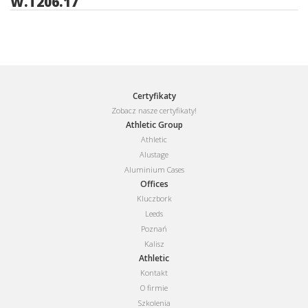
W.T206.17
Certyfikaty
Zobacz nasze certyfikaty!
Athletic Group
Athletic
Alustage
Aluminium Cases
Offices
Kluczbork
Leeds
Poznań
Kalisz
Athletic
Kontakt
O firmie
Szkolenia